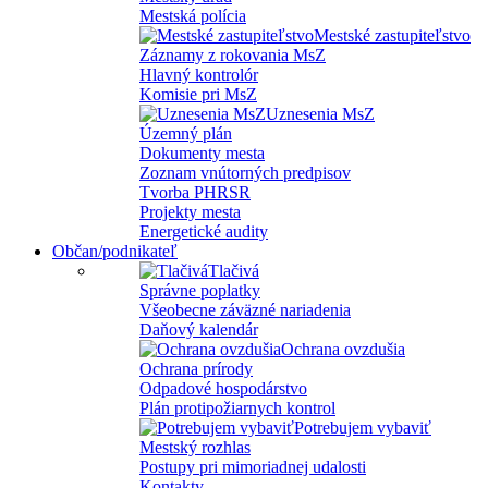
Mestská polícia
Mestské zastupiteľstvo
Záznamy z rokovania MsZ
Hlavný kontrolór
Komisie pri MsZ
Uznesenia MsZ
Územný plán
Dokumenty mesta
Zoznam vnútorných predpisov
Tvorba PHRSR
Projekty mesta
Energetické audity
Občan/podnikateľ
Tlačivá
Správne poplatky
Všeobecne záväzné nariadenia
Daňový kalendár
Ochrana ovzdušia
Ochrana prírody
Odpadové hospodárstvo
Plán protipožiarnych kontrol
Potrebujem vybaviť
Mestský rozhlas
Postupy pri mimoriadnej udalosti
Kontakty