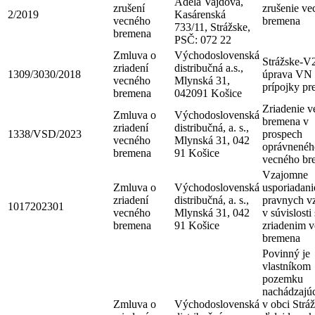
Adela Vajdová,
zrušení
zrušenie ve
2/2019
Kasárenská
vecného
bremena
733/11, Strážske,
bremena
PSČ: 072 22
Zmluva o
Východoslovenská
Strážske-V
zriadení
distribučná a.s.,
1309/3030/2018
úprava VN
vecného
Mlynská 31,
prípojky pr
bremena
042091 Košice
Zriadenie 
Zmluva o
Východoslovenská
bremena v
zriadení
distribučná, a. s.,
1338/VSD/2023
prospech
vecného
Mlynská 31, 042
oprávnenéh
bremena
91 Košice
vecného br
Vzajomne
Zmluva o
Východoslovenská
usporiadani
zriadení
distribučná, a. s.,
pravnych v
1017202301
vecného
Mlynská 31, 042
v súvislosti
bremena
91 Košice
zriadenim 
bremena
Povinný je
vlastníkom
pozemku
nachádzajú
Zmluva o
Východoslovenská
v obci Strá