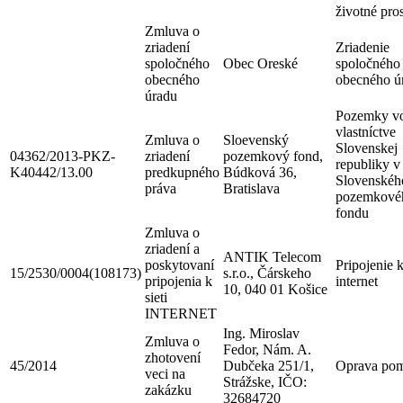
životné pros
Zmluva o
zriadení
Zriadenie
spoločného
Obec Oreské
spoločného
obecného
obecného ú
úradu
Pozemky v
vlastníctve
Zmluva o
Sloevenský
Slovenskej
04362/2013-PKZ-
zriadení
pozemkový fond,
republiky v
K40442/13.00
predkupného
Búdková 36,
Slovenskéh
práva
Bratislava
pozemkové
fondu
Zmluva o
zriadení a
ANTIK Telecom
poskytovaní
Pripojenie k
15/2530/0004(108173)
s.r.o., Čárskeho
pripojenia k
internet
10, 040 01 Košice
sieti
INTERNET
Ing. Miroslav
Zmluva o
Fedor, Nám. A.
zhotovení
45/2014
Dubčeka 251/1,
Oprava po
veci na
Strážske, IČO:
zakázku
32684720