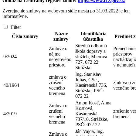
Odkaz na Centrálny register zmlúv:
https://www.crz.gov.sk/
Zverejnenie zmluvy na webovom sídle mesta po 31.03.2022 je len
informatívne.
Filter
Názov
Identifikácia
Číslo zmluvy
Predmet 
zmluvy
účastníka
Stredná odborná
Zmluve o
Prenechani
škola dopravy a
nájme
priestorov
9/2024
služieb, Mierová
nebytového
nachádzajúc
727, 072 22
priestoru
v nehnuteľn
Strážske
Ing. Stanislav
zmluva o
Juhas, CSc.,
zrušení
zmluva o zr
40/1964
Kasárenská 736,
vecného
vecného br
Strážske, PSČ:
bremena
072 22
Anton Kosť, Anna
Zmluva o
Kosťová,
zrušení
zrušenie ve
4/2019
Kasárenská
vecného
bremena
737/10, Strážske,
bremena
PSČ: 072 22
Ján Vajda, Ing.
Zmluva o