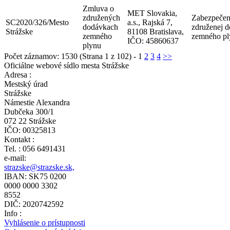
Zmluva o
MET Slovakia,
združených
Zabezpečen
SC2020/326/Mesto
a.s., Rajská 7,
dodávkach
združenej 
Strážske
81108 Bratislava,
zemného
zemného pl
IČO: 45860637
plynu
Počet záznamov: 1530 (Strana 1 z 102) -
1
2
3
4
>>
Oficiálne webové sídlo mesta Strážske
Adresa :
Mestský úrad
Strážske
Námestie Alexandra
Dubčeka 300/1
072 22 Strážske
IČO: 00325813
Kontakt :
Tel. : 056 6491431
e-mail:
strazske@strazske.sk,
IBAN: SK75 0200
0000 0000 3302
8552
DIČ: 2020742592
Info :
Vyhlásenie o prístupnosti