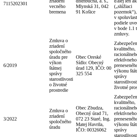
zriadení
distribučná, a. s.,
ďalej len a
7115202301
vecného
Mlynská 31, 042
(„slúžiaci
bremena
91 Košice
pozemok“),
v spoluvlas
podiele uv
v bode 1.1 t
zmluvy.
Zmluva o
Zabezpečen
zriadení
kvalitného,
spoločného
racionálneh
úradu pre
Obec Oreské
efektívneho
výkon
Sídlo: Obecný
6/2019
prenesenéh
štátnej
úrad 129, IČO: 00
výkonu štát
správy
325 554
správy
starostlivosti
starostlivost
o životné
životné pros
prostredie
Zabezpečen
kvalitného,
Obec Zbudza,
racionálneh
Zmluva o
Obecný úrad 71,
efektívneho
zriadení
3/2022
072 23 Staré, Ing.
prenesenéh
spoločného
Matej Havrila,
výkonu štát
úradu
IČO: 00326062
správy
starostlivost