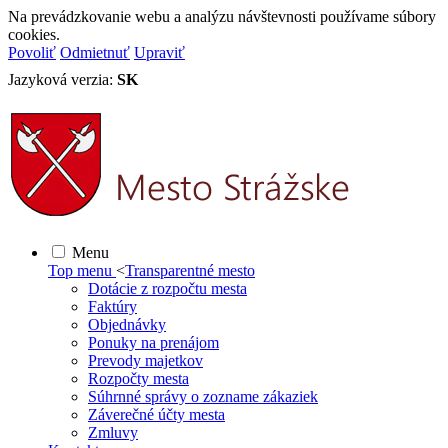
Na prevádzkovanie webu a analýzu návštevnosti používame súbory
cookies.
Povoliť
Odmietnuť
Upraviť
Jazyková verzia:
SK
Menu
Top menu
<
Transparentné mesto
Dotácie z rozpočtu mesta
Faktúry
Objednávky
Ponuky na prenájom
Prevody majetkov
Rozpočty mesta
Súhrnné správy o zozname zákaziek
Záverečné účty mesta
Zmluvy