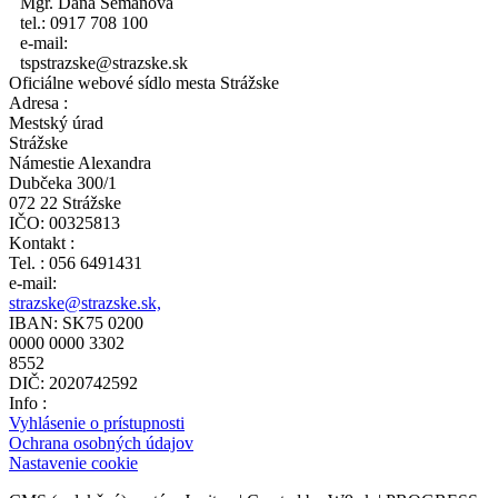
Mgr. Dana Semanová
tel.: 0917 708 100
e-mail:
tspstrazske@strazske.sk
Oficiálne webové sídlo mesta Strážske
Adresa :
Mestský úrad
Strážske
Námestie Alexandra
Dubčeka 300/1
072 22 Strážske
IČO: 00325813
Kontakt :
Tel. : 056 6491431
e-mail:
strazske@strazske.sk,
IBAN: SK75 0200
0000 0000 3302
8552
DIČ: 2020742592
Info :
Vyhlásenie o prístupnosti
Ochrana osobných údajov
Nastavenie cookie