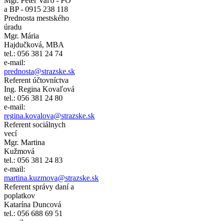
Mgr. Peter Vaľo - PO
a BP - 0915 238 118
Prednosta mestského
úradu
Mgr. Mária
Hajdučková, MBA
tel.: 056 381 24 74
e-mail:
prednosta@strazske.sk
Referent účtovníctva
Ing. Regina Kovaľová
tel.: 056 381 24 80
e-mail:
regina.kovalova@strazske.sk
Referent sociálnych
vecí
Mgr. Martina
Kužmová
tel.: 056 381 24 83
e-mail:
martina.kuzmova@strazske.sk
Referent správy daní a
poplatkov
Katarína Duncová
tel.: 056 688 69 51