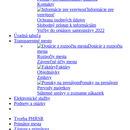
Kontakty
Informácie pre
verejnosť
Ochrana osobných údajov
Slobodný prístup k informáciám
Voľby do orgánov samosprávy 2022
Úradná tabuľa
Transparentné mesto
Dotácie z rozpočtu
mesta
Rozpočty mesta
Záverečné účty mesta
Faktúry
Objednávky
Zmluvy
Ponuky na prenájom
Prevody majetkov
Súhrnné správy o zozname zákaziek
Elektronické služby
Podnety a otázky
Tvorba PHRSR
Primátor mesta
Zástupca primátora