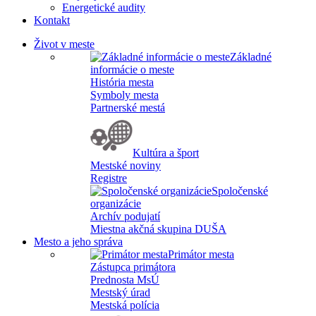
Energetické audity
Kontakt
Život v meste
Základné
informácie o meste
História mesta
Symboly mesta
Partnerské mestá
Kultúra a šport
Mestské noviny
Registre
Spoločenské
organizácie
Archív podujatí
Miestna akčná skupina DUŠA
Mesto a jeho správa
Primátor mesta
Zástupca primátora
Prednosta MsÚ
Mestský úrad
Mestská polícia