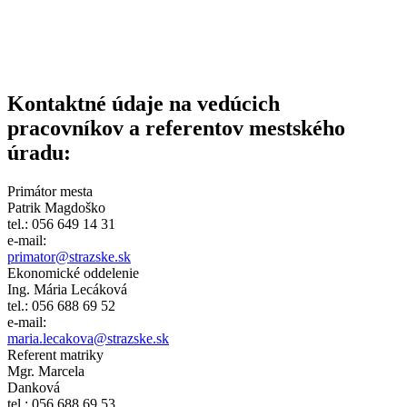
Kontaktné údaje na vedúcich
pracovníkov a referentov mestského
úradu:
Primátor mesta
Patrik Magdoško
tel.: 056 649 14 31
e-mail:
primator@strazske.sk
Ekonomické oddelenie
Ing. Mária Lecáková
tel.: 056 688 69 52
e-mail:
maria.lecakova@strazske.sk
Referent matriky
Mgr. Marcela
Danková
tel.: 056 688 69 53