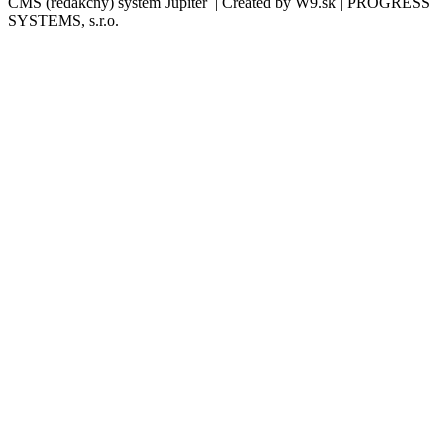
CMS (redakčný) systém Jupiter | Created by W9.sk | PROGRESS
SYSTEMS, s.r.o.