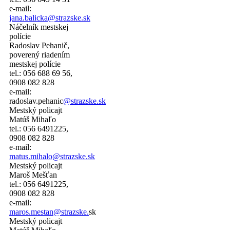
e-mail:
jana.balicka@strazske.sk
Náčelník mestskej
polície
Radoslav Pehanič,
poverený riadením
mestskej polície
tel.: 056 688 69 56,
0908 082 828
e-mail:
radoslav.pehanic
@strazske.sk
Mestský policajt
Matúš Mihaľo
tel.: 056 6491225,
0908 082 828
e-mail:
matus.mihalo@strazske.sk
Mestský policajt
Maroš Mešťan
tel.: 056 6491225,
0908 082 828
e-mail:
maros.mestan@strazske.
sk
Mestský policajt