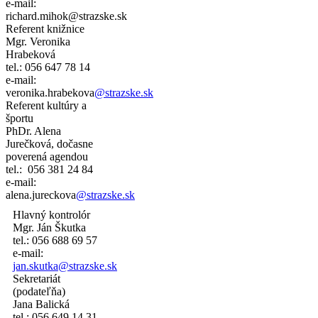
e-mail:
richard.mihok@strazske.sk
Referent knižnice
Mgr. Veronika
Hrabeková
tel.: 056 647 78 14
e-mail:
veronika.hrabekova
@strazske.sk
Referent kultúry a
športu
PhDr. Alena
Jurečková, dočasne
poverená agendou
tel.: 056 381 24 84
e-mail:
alena.jureckova
@strazske.sk
Hlavný kontrolór
Mgr. Ján Škutka
tel.: 056 688 69 57
e-mail:
jan.skutka@strazske.sk
Sekretariát
(podateľňa)
Jana Balická
tel.: 056 649 14 31