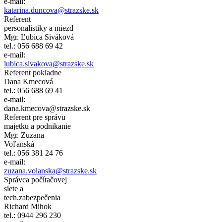
e-mail:
katarina.duncova@strazske.sk
Referent
personalistiky a miezd
Mgr. Ľubica Siváková
tel.: 056 688 69 42
e-mail:
lubica.sivakova@strazske.sk
Referent pokladne
Dana Kmecová
tel.: 056 688 69 41
e-mail:
dana.kmecova@strazske.sk
Referent pre správu
majetku a podnikanie
Mgr. Zuzana
Voľanská
tel.: 056 381 24 76
e-mail:
zuzana.volanska@strazske.sk
Správca počítačovej
siete a
tech.zabezpečenia
Richard Mihok
tel.: 0944 296 230