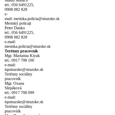
Matúš Mihaľo
tel.: 056 6491225,
0908 082 828
e-
mail: mestska.policia@strazske.sk
Mestský policajt
Peter Danko
tel.: 056 6491225,
0908 082 828
e-mail:
mestska.policia@strazske.sk
Terénny pracovník
Mgr. Marianna Kiyak
tel.: 0917 708 100
e-mail:
tspstrazske@strazske.sk
Terénny sociálny
pracovník
Mgr. Oxana
Slepáková
tel.: 0917 708 099
e-mail:
tspstrazske@strazske.sk
Terénny sociálny
pracovník