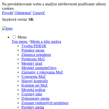
Na prevádzkovanie webu a analýzu návštevnosti používame súbory
cookies.
Povoliť
Odmietnuť
Upraviť
Jazyková verzia:
SK
Menu
Top menu
<
Mesto a jeho správa
Tvorba PHRSR
Primátor mesta
Zástupca primátora
Prednosta MsÚ
Mestský úrad
Mestské zastupiteľstvo
Záznamy z rokovania MsZ
Uznesenia MsZ
Hlavný kontrolór
Komisie pri MsZ
Mestská polícia
Územný plán
Dokumenty mesta
Zoznam vnútorných predpisov
Projekty mesta