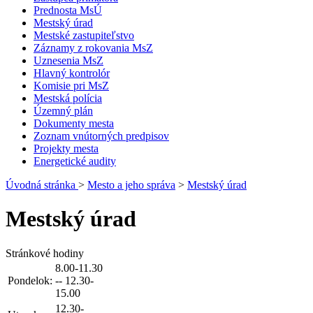
Prednosta MsÚ
Mestský úrad
Mestské zastupiteľstvo
Záznamy z rokovania MsZ
Uznesenia MsZ
Hlavný kontrolór
Komisie pri MsZ
Mestská polícia
Územný plán
Dokumenty mesta
Zoznam vnútorných predpisov
Projekty mesta
Energetické audity
Úvodná stránka
>
Mesto a jeho správa
>
Mestský úrad
Mestský úrad
Stránkové hodiny
8.00-11.30
Pondelok:
-- 12.30-
15.00
12.30-