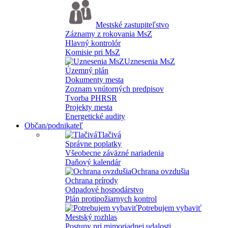
Mestské zastupiteľstvo
Záznamy z rokovania MsZ
Hlavný kontrolór
Komisie pri MsZ
Uznesenia MsZ
Územný plán
Dokumenty mesta
Zoznam vnútorných predpisov
Tvorba PHRSR
Projekty mesta
Energetické audity
Občan/podnikateľ
Tlačivá
Správne poplatky
Všeobecne záväzné nariadenia
Daňový kalendár
Ochrana ovzdušia
Ochrana prírody
Odpadové hospodárstvo
Plán protipožiarnych kontrol
Potrebujem vybaviť
Mestský rozhlas
Postupy pri mimoriadnej udalosti