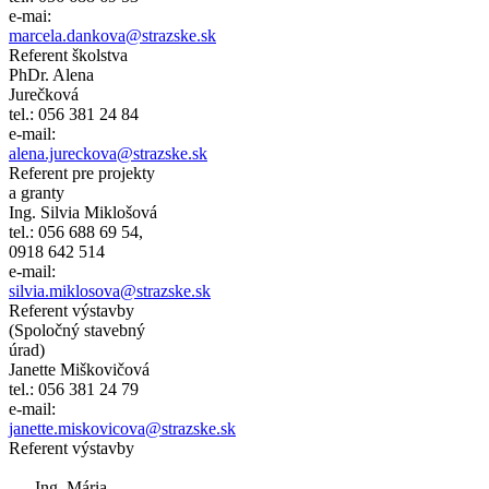
e-mai:
marcela.dankova@strazske.sk
Referent školstva
PhDr. Alena
Jurečková
tel.: 056 381 24 84
e-mail:
alena.jureckova@strazske.sk
Referent pre projekty
a granty
Ing. Silvia Miklošová
tel.: 056 688 69 54,
0918 642 514
e-mail:
silvia.miklosova@strazske.sk
Referent výstavby
(Spoločný stavebný
úrad)
Janette Miškovičová
tel.: 056 381 24 79
e-mail:
janette.miskovicova@strazske.sk
Referent výstavby
Ing. Mária