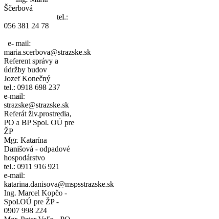
Ščerbová
tel.:
056 381 24 78
e- mail:
maria.scerbova@strazske.sk
Referent správy a
údržby budov
Jozef Konečný
tel.: 0918 698 237
e-mail:
strazske@strazske.sk
Referát živ.prostredia,
PO a BP Spol. OÚ pre
ŽP
Mgr. Katarína
Danišová - odpadové
hospodárstvo
tel.: 0911 916 921
e-mail:
katarina.danisova@mspsstrazske.sk
Ing. Marcel Kopčo -
Spol.OÚ pre ŽP -
0907 998 224