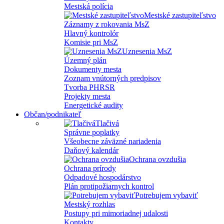
Mestská polícia
Mestské zastupiteľstvo
Záznamy z rokovania MsZ
Hlavný kontrolór
Komisie pri MsZ
Uznesenia MsZ
Územný plán
Dokumenty mesta
Zoznam vnútorných predpisov
Tvorba PHRSR
Projekty mesta
Energetické audity
Občan/podnikateľ
Tlačivá
Správne poplatky
Všeobecne záväzné nariadenia
Daňový kalendár
Ochrana ovzdušia
Ochrana prírody
Odpadové hospodárstvo
Plán protipožiarnych kontrol
Potrebujem vybaviť
Mestský rozhlas
Postupy pri mimoriadnej udalosti
Kontakty