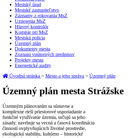
Mestský úrad
Mestské zastupiteľstvo
Záznamy z rokovania MsZ
Uznesenia MsZ
Hlavný kontrolór
Komisie pri MsZ
Mestská polícia
Územný plán
Dokumenty mesta
Zoznam vnútorných predpisov
Projekty mesta
Energetické audity
Úvodná stránka
>
Mesto a jeho správa
>
Územný plán
Územný plán mesta Strážske
Územným plánovaním sa sústavne a
komplexne rieši priestorové usporiadanie a
funkčné využívanie územia, určujú sa jeho
zásady, navrhuje sa vecná a časová koordinácia
činností ovplyvňujúcich životné prostredie,
ekologickú stabilitu, kultúrno – historické