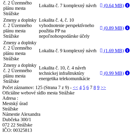
č. 2 Územného
Lokalita č. 7 komplexný návrh
(0.64 MB)
plánu mesta
Strážske
Zmeny a doplnky
Lokalita č. 4, č. 10
č. 2 Územného
vyhodnotenie perspektívneho
(0.89 MB)
plánu mesta
použitia PP na
Strážske
nepoľnohospodárske účely
Zmeny a doplnky
č. 2 Územného
Lokalita č. 9 komplexný návrh
(1.69 MB)
plánu mesta
Strážske
Zmeny a doplnky
Lokalita č. 10, č. 4 návrh
č. 2 Územného
technickej infraštruktúry
(0.99 MB)
plánu mesta
energetika telekomunikácie
Strážske
Počet záznamov: 125 (Strana 7 z 9) -
<<
4
5
6
7
8
9
>>
Oficiálne webové sídlo mesta Strážske
Adresa :
Mestský úrad
Strážske
Námestie Alexandra
Dubčeka 300/1
072 22 Strážske
IČO: 00325813