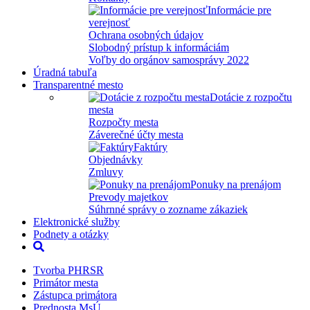
Informácie pre
verejnosť
Ochrana osobných údajov
Slobodný prístup k informáciám
Voľby do orgánov samosprávy 2022
Úradná tabuľa
Transparentné mesto
Dotácie z rozpočtu
mesta
Rozpočty mesta
Záverečné účty mesta
Faktúry
Objednávky
Zmluvy
Ponuky na prenájom
Prevody majetkov
Súhrnné správy o zozname zákaziek
Elektronické služby
Podnety a otázky
Tvorba PHRSR
Primátor mesta
Zástupca primátora
Prednosta MsÚ