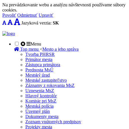
Na prevádzkovanie webu a analýzu návštevnosti používame súbory
cookies.
Povoliť
Odmietnuť
Upraviť
Jazyková verzia:
SK
Menu
Top menu
<
Mesto a jeho správa
Tvorba PHRSR
Primátor mesta
Zástupca primátora
Prednosta MsÚ
Mestský úrad
Mestské zastupiteľstvo
Záznamy z rokovania MsZ
Uznesenia MsZ
Hlavný kontrolór
Komisie pri MsZ
Mestská polícia
Územný plán
Dokumenty mesta
Zoznam vnútorných predpisov
Projekty mesta