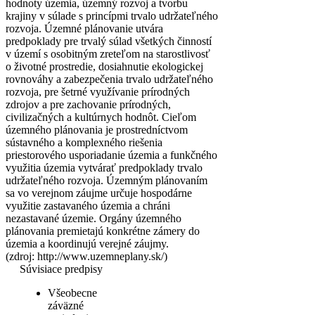
hodnoty územia, územný rozvoj a tvorbu
krajiny v súlade s princípmi trvalo udržateľného
rozvoja. Územné plánovanie utvára
predpoklady pre trvalý súlad všetkých činností
v území s osobitným zreteľom na starostlivosť
o životné prostredie, dosiahnutie ekologickej
rovnováhy a zabezpečenia trvalo udržateľného
rozvoja, pre šetrné využívanie prírodných
zdrojov a pre zachovanie prírodných,
civilizačných a kultúrnych hodnôt. Cieľom
územného plánovania je prostredníctvom
sústavného a komplexného riešenia
priestorového usporiadanie územia a funkčného
využitia územia vytvárať predpoklady trvalo
udržateľného rozvoja. Územným plánovaním
sa vo verejnom záujme určuje hospodárne
využitie zastavaného územia a chráni
nezastavané územie. Orgány územného
plánovania premietajú konkrétne zámery do
územia a koordinujú verejné záujmy.
(zdroj: http://www.uzemneplany.sk/)
Súvisiace predpisy
Všeobecne
záväzné