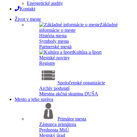
Energetické audity
Kontakt
Život v meste
Základné
informácie o meste
História mesta
Symboly mesta
Partnerské mestá
Kultúra a šport
Mestské noviny
Registre
Spoločenské organizácie
Archív podujatí
Miestna akčná skupina DUŠA
Mesto a jeho správa
Primátor mesta
Zástupca primátora
Prednosta MsÚ
Mestský úrad