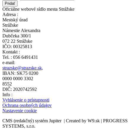
Oficiálne webové sídlo mesta Strážske
Adresa :
Mestský úrad
Strážske
Námestie Alexandra
Dubčeka 300/1
072 22 Strážske
IČO: 00325813
Kontakt :
Tel. : 056 6491431
e-mail:
strazske@strazske.sk,
IBAN: SK75 0200
0000 0000 3302
8552
DIČ: 2020742592
Info :
Vyhlásenie o prístupnosti
Ochrana osobných údajov
Nastavenie cookie
CMS (redakčný) systém Jupiter | Created by W9.sk | PROGRESS
SYSTEMS, s.r.o.