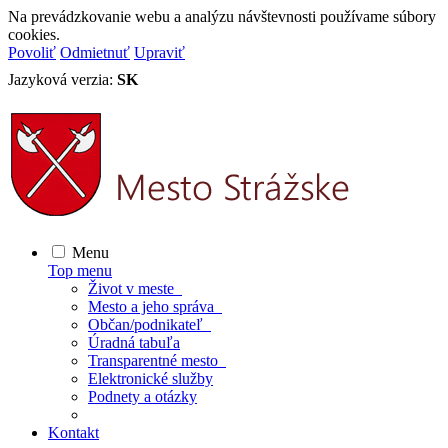
Na prevádzkovanie webu a analýzu návštevnosti používame súbory
cookies.
Povoliť
Odmietnuť
Upraviť
Jazyková verzia:
SK
Menu
Top menu
Život v meste
Mesto a jeho správa
Občan/podnikateľ
Úradná tabuľa
Transparentné mesto
Elektronické služby
Podnety a otázky
Kontakt