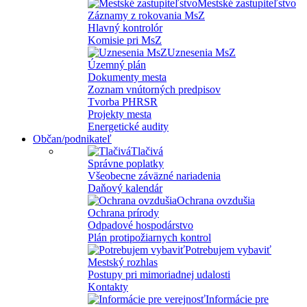
Mestské zastupiteľstvo
Záznamy z rokovania MsZ
Hlavný kontrolór
Komisie pri MsZ
Uznesenia MsZ
Územný plán
Dokumenty mesta
Zoznam vnútorných predpisov
Tvorba PHRSR
Projekty mesta
Energetické audity
Občan/podnikateľ
Tlačivá
Správne poplatky
Všeobecne záväzné nariadenia
Daňový kalendár
Ochrana ovzdušia
Ochrana prírody
Odpadové hospodárstvo
Plán protipožiarnych kontrol
Potrebujem vybaviť
Mestský rozhlas
Postupy pri mimoriadnej udalosti
Kontakty
Informácie pre