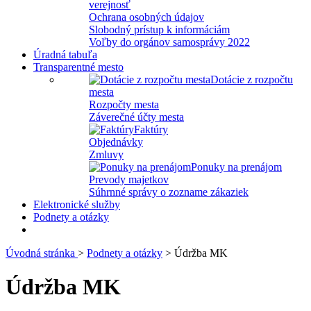
verejnosť
Ochrana osobných údajov
Slobodný prístup k informáciám
Voľby do orgánov samosprávy 2022
Úradná tabuľa
Transparentné mesto
Dotácie z rozpočtu
mesta
Rozpočty mesta
Záverečné účty mesta
Faktúry
Objednávky
Zmluvy
Ponuky na prenájom
Prevody majetkov
Súhrnné správy o zozname zákaziek
Elektronické služby
Podnety a otázky
Úvodná stránka
>
Podnety a otázky
> Údržba MK
Údržba MK