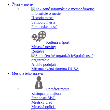
Život v meste
Základné
informácie o meste
História mesta
Symboly mesta
Partnerské mestá
Kultúra a šport
Mestské noviny
Registre
Spoločenské
organizácie
Archív podujatí
Miestna akčná skupina DUŠA
Mesto a jeho správa
Primátor mesta
Zástupca primátora
Prednosta MsÚ
Mestský úrad
Mestská polícia