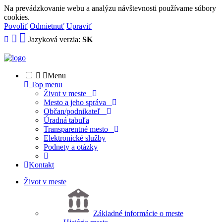
Na prevádzkovanie webu a analýzu návštevnosti používame súbory
cookies.
Povoliť
Odmietnuť
Upraviť
Jazyková verzia:
SK
Menu
Top menu
Život v meste
Mesto a jeho správa
Občan/podnikateľ
Úradná tabuľa
Transparentné mesto
Elektronické služby
Podnety a otázky
Kontakt
Život v meste
Základné informácie o meste