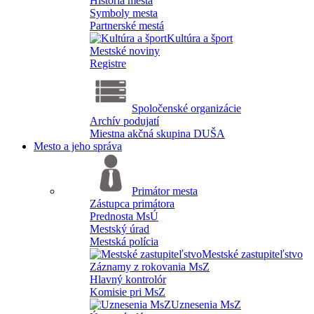
História mesta
Symboly mesta
Partnerské mestá
Kultúra a šport
Mestské noviny
Registre
Spoločenské organizácie
Archív podujatí
Miestna akčná skupina DUŠA
Mesto a jeho správa
Primátor mesta
Zástupca primátora
Prednosta MsÚ
Mestský úrad
Mestská polícia
Mestské zastupiteľstvo
Záznamy z rokovania MsZ
Hlavný kontrolór
Komisie pri MsZ
Uznesenia MsZ