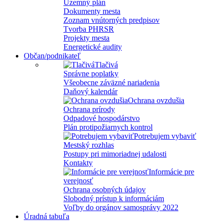
Územný plán
Dokumenty mesta
Zoznam vnútorných predpisov
Tvorba PHRSR
Projekty mesta
Energetické audity
Občan/podnikateľ
Tlačivá
Správne poplatky
Všeobecne záväzné nariadenia
Daňový kalendár
Ochrana ovzdušia
Ochrana prírody
Odpadové hospodárstvo
Plán protipožiarnych kontrol
Potrebujem vybaviť
Mestský rozhlas
Postupy pri mimoriadnej udalosti
Kontakty
Informácie pre
verejnosť
Ochrana osobných údajov
Slobodný prístup k informáciám
Voľby do orgánov samosprávy 2022
Úradná tabuľa