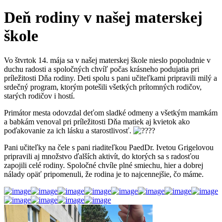
Deň rodiny v našej materskej
škole
Vo štvrtok 14. mája sa v našej materskej škole nieslo popoludnie v
duchu radosti a spoločných chvíľ počas krásneho podujatia pri
príležitosti Dňa rodiny. Deti spolu s pani učiteľkami pripravili milý a
srdečný program, ktorým potešili všetkých prítomných rodičov,
starých rodičov i hostí.
Primátor mesta odovzdal deťom sladké odmeny a všetkým mamkám
a babkám venoval pri príležitosti Dňa matiek aj kvietok ako
poďakovanie za ich lásku a starostlivosť.
Pani učiteľky na čele s pani riaditeľkou PaedDr. Ivetou Grigelovou
pripravili aj množstvo ďalších aktivít, do ktorých sa s radosťou
zapojili celé rodiny. Spoločné chvíle plné smiechu, hier a dobrej
nálady opäť pripomenuli, že rodina je to najcennejšie, čo máme.