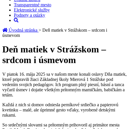
Transparentné mesto
Elektronické služby
Podnety a otázky
Úvodná stránka
> Deň matiek v Strážskom – srdcom i
úsmevom
Deň matiek v Strážskom –
srdcom i úsmevom
V piatok 16. mája 2025 sa v našom meste konali oslavy Dňa matiek,
ktoré pripravili žiaci Základnej školy Mierová 1 Strážske pod
vedením svojich pedagógov. Ich program plný piesní, básní a tanca
vyčaril úsmev i dojatie všetkým prítomným mamičkám, babičkám a
tetám.
Každá z nich si domov odniesla perníkové srdiečko a papierovú
kvetinku – malé, ale úprimné gesto vďaky, vyrobené detskými
rukami.
So srdečnými slovami sa prítomným prihovoril aj primátor mesta