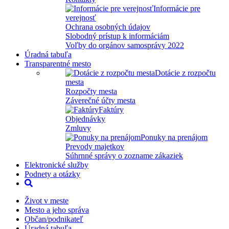
Informácie pre
verejnosť
Ochrana osobných údajov
Slobodný prístup k informáciám
Voľby do orgánov samosprávy 2022
Úradná tabuľa
Transparentné mesto
Dotácie z rozpočtu
mesta
Rozpočty mesta
Záverečné účty mesta
Faktúry
Objednávky
Zmluvy
Ponuky na prenájom
Prevody majetkov
Súhrnné správy o zozname zákaziek
Elektronické služby
Podnety a otázky
Život v meste
Mesto a jeho správa
Občan/podnikateľ
Úradná tabuľa