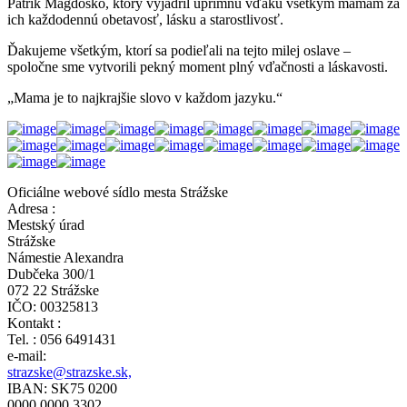
Patrik Magdoško, ktorý vyjadril úprimnú vďaku všetkým mamám za
ich každodennú obetavosť, lásku a starostlivosť.
Ďakujeme všetkým, ktorí sa podieľali na tejto milej oslave –
spoločne sme vytvorili pekný moment plný vďačnosti a láskavosti.
„Mama je to najkrajšie slovo v každom jazyku.“
Oficiálne webové sídlo mesta Strážske
Adresa :
Mestský úrad
Strážske
Námestie Alexandra
Dubčeka 300/1
072 22 Strážske
IČO: 00325813
Kontakt :
Tel. : 056 6491431
e-mail:
strazske@strazske.sk,
IBAN: SK75 0200
0000 0000 3302