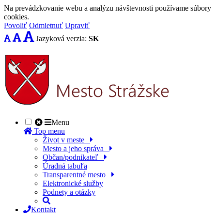
Na prevádzkovanie webu a analýzu návštevnosti používame súbory
cookies.
Povoliť
Odmietnuť
Upraviť
Jazyková verzia:
SK
Menu
Top menu
Život v meste
Mesto a jeho správa
Občan/podnikateľ
Úradná tabuľa
Transparentné mesto
Elektronické služby
Podnety a otázky
Kontakt