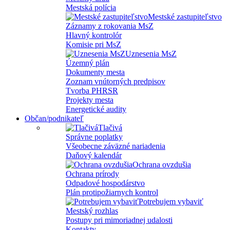
Mestská polícia
Mestské zastupiteľstvo
Záznamy z rokovania MsZ
Hlavný kontrolór
Komisie pri MsZ
Uznesenia MsZ
Územný plán
Dokumenty mesta
Zoznam vnútorných predpisov
Tvorba PHRSR
Projekty mesta
Energetické audity
Občan/podnikateľ
Tlačivá
Správne poplatky
Všeobecne záväzné nariadenia
Daňový kalendár
Ochrana ovzdušia
Ochrana prírody
Odpadové hospodárstvo
Plán protipožiarnych kontrol
Potrebujem vybaviť
Mestský rozhlas
Postupy pri mimoriadnej udalosti
Kontakty