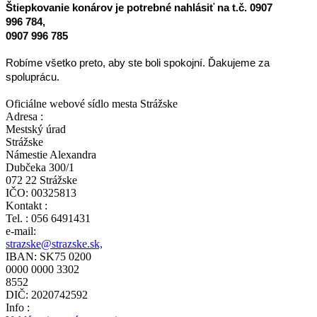
Štiepkovanie konárov je potrebné nahlásiť na t.č. 0907
996 784,
0907 996 785
Robíme všetko preto, aby ste boli spokojní. Ďakujeme za
spoluprácu.
Oficiálne webové sídlo mesta Strážske
Adresa :
Mestský úrad
Strážske
Námestie Alexandra
Dubčeka 300/1
072 22 Strážske
IČO: 00325813
Kontakt :
Tel. : 056 6491431
e-mail:
strazske@strazske.sk,
IBAN: SK75 0200
0000 0000 3302
8552
DIČ: 2020742592
Info :