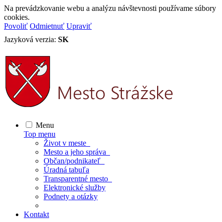
Na prevádzkovanie webu a analýzu návštevnosti používame súbory
cookies.
Povoliť
Odmietnuť
Upraviť
Jazyková verzia:
SK
Menu
Top menu
Život v meste
Mesto a jeho správa
Občan/podnikateľ
Úradná tabuľa
Transparentné mesto
Elektronické služby
Podnety a otázky
Kontakt