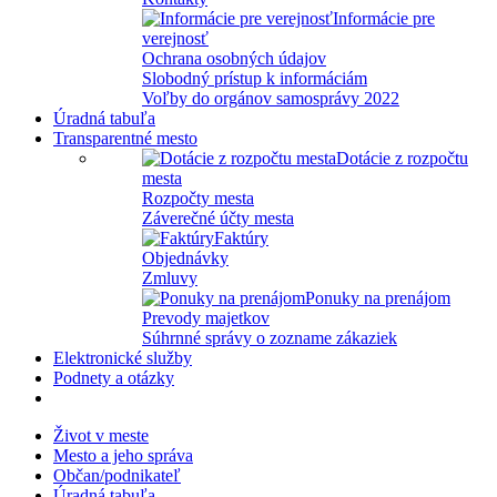
Informácie pre
verejnosť
Ochrana osobných údajov
Slobodný prístup k informáciám
Voľby do orgánov samosprávy 2022
Úradná tabuľa
Transparentné mesto
Dotácie z rozpočtu
mesta
Rozpočty mesta
Záverečné účty mesta
Faktúry
Objednávky
Zmluvy
Ponuky na prenájom
Prevody majetkov
Súhrnné správy o zozname zákaziek
Elektronické služby
Podnety a otázky
Život v meste
Mesto a jeho správa
Občan/podnikateľ
Úradná tabuľa