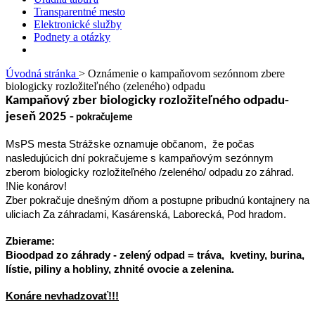
Transparentné mesto
Elektronické služby
Podnety a otázky
Úvodná stránka
> Oznámenie o kampaňovom sezónnom zbere
biologicky rozložiteľného (zeleného) odpadu
Kampaňový zber biologicky rozložiteľného odpadu-
jeseň 2025 -
pokračujeme
MsPS mesta Strážske oznamuje občanom, že počas
nasledujúcich dní pokračujeme s kampaňovým sezónnym
zberom biologicky rozložiteľného /zeleného/ odpadu zo záhrad.
!Nie konárov!
Zber pokračuje dnešným dňom a postupne pribudnú kontajnery na
uliciach Za záhradami, Kasárenská, Laborecká, Pod hradom.
Zbierame:
Bioodpad zo záhrady - zelený odpad = tráva, kvetiny, burina,
lístie, piliny a hobliny, zhnité ovocie a zelenina.
Konáre nevhadzovať!!!