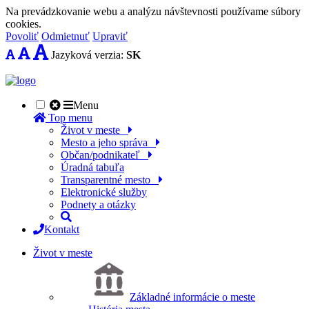
Na prevádzkovanie webu a analýzu návštevnosti používame súbory
cookies.
Povoliť
Odmietnuť
Upraviť
Jazyková verzia:
SK
Menu
Top menu
Život v meste
Mesto a jeho správa
Občan/podnikateľ
Úradná tabuľa
Transparentné mesto
Elektronické služby
Podnety a otázky
Kontakt
Život v meste
Základné informácie o meste