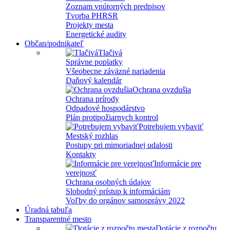
Zoznam vnútorných predpisov
Tvorba PHRSR
Projekty mesta
Energetické audity
Občan/podnikateľ
Tlačivá
Správne poplatky
Všeobecne záväzné nariadenia
Daňový kalendár
Ochrana ovzdušia
Ochrana prírody
Odpadové hospodárstvo
Plán protipožiarnych kontrol
Potrebujem vybaviť
Mestský rozhlas
Postupy pri mimoriadnej udalosti
Kontakty
Informácie pre
verejnosť
Ochrana osobných údajov
Slobodný prístup k informáciám
Voľby do orgánov samosprávy 2022
Úradná tabuľa
Transparentné mesto
Dotácie z rozpočtu