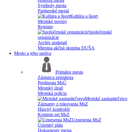
História mesta
Symboly mesta
Partnerské mestá
Kultúra a šport
Mestské noviny
Registre
Spoločenské
organizácie
Archív podujatí
Miestna akčná skupina DUŠA
Mesto a jeho správa
Primátor mesta
Zástupca primátora
Prednosta MsÚ
Mestský úrad
Mestská polícia
Mestské zastupiteľstvo
Záznamy z rokovania MsZ
Hlavný kontrolór
Komisie pri MsZ
Uznesenia MsZ
Územný plán
Dokumenty mesta