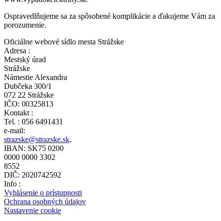
Ospravedlňujeme sa za spôsobené komplikácie a ďakujeme Vám za
porozumenie.
Oficiálne webové sídlo mesta Strážske
Adresa :
Mestský úrad
Strážske
Námestie Alexandra
Dubčeka 300/1
072 22 Strážske
IČO: 00325813
Kontakt :
Tel. : 056 6491431
e-mail:
strazske@strazske.sk,
IBAN: SK75 0200
0000 0000 3302
8552
DIČ: 2020742592
Info :
Vyhlásenie o prístupnosti
Ochrana osobných údajov
Nastavenie cookie