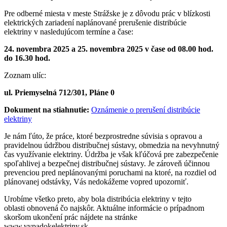
Pre odberné miesta v meste Strážske je z dôvodu prác v blízkosti
elektrických zariadení naplánované prerušenie distribúcie
elektriny v nasledujúcom termíne a čase:
24. novembra 2025 a 25. novembra 2025 v čase od 08.00 hod.
do 16.30 hod.
Zoznam ulíc:
ul. Priemyselná 712/301, Pláne 0
Dokument na stiahnutie:
Oznámenie o prerušení distribúcie
elektriny
Je nám ľúto, že práce, ktoré bezprostredne súvisia s opravou a
pravidelnou údržbou distribučnej sústavy, obmedzia na nevyhnutný
čas využívanie elektriny. Údržba je však kľúčová pre zabezpečenie
spoľahlivej a bezpečnej distribučnej sústavy. Je zároveň účinnou
prevenciou pred neplánovanými poruchami na ktoré, na rozdiel od
plánovanej odstávky, Vás nedokážeme vopred upozorniť.
Urobíme všetko preto, aby bola distribúcia elektriny v tejto
oblasti obnovená čo najskôr. Aktuálne informácie o prípadnom
skoršom ukončení prác nájdete na stránke
www.vypadokelektriny.sk.