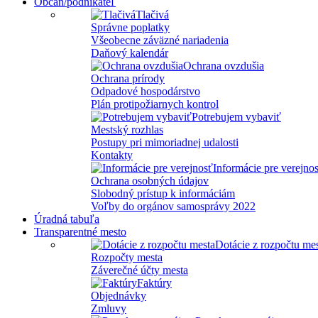
Občan/podnikateľ
Tlačivá
Správne poplatky
Všeobecne záväzné nariadenia
Daňový kalendár
Ochrana ovzdušia
Ochrana prírody
Odpadové hospodárstvo
Plán protipožiarnych kontrol
Potrebujem vybaviť
Mestský rozhlas
Postupy pri mimoriadnej udalosti
Kontakty
Informácie pre verejno
Ochrana osobných údajov
Slobodný prístup k informáciám
Voľby do orgánov samosprávy 2022
Úradná tabuľa
Transparentné mesto
Dotácie z rozpočtu me
Rozpočty mesta
Záverečné účty mesta
Faktúry
Objednávky
Zmluvy