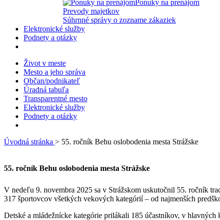
Ponuky na prenájom
Prevody majetkov
Súhrnné správy o zozname zákaziek
Elektronické služby
Podnety a otázky
Život v meste
Mesto a jeho správa
Občan/podnikateľ
Úradná tabuľa
Transparentné mesto
Elektronické služby
Podnety a otázky
Úvodná stránka
> 55. ročník Behu oslobodenia mesta Strážske
55. ročník Behu oslobodenia mesta Strážske
V nedeľu 9. novembra 2025 sa v Strážskom uskutočnil 55. ročník tra
317 športovcov všetkých vekových kategórií – od najmenších predško
Detské a mládežnícke kategórie prilákali 185 účastníkov, v hlavných