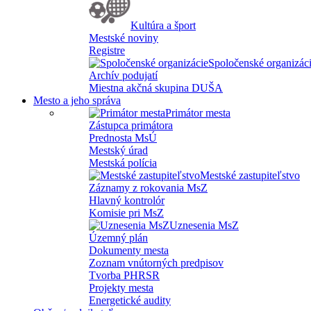
Kultúra a šport
Mestské noviny
Registre
Spoločenské organizác
Archív podujatí
Miestna akčná skupina DUŠA
Mesto a jeho správa
Primátor mesta
Zástupca primátora
Prednosta MsÚ
Mestský úrad
Mestská polícia
Mestské zastupiteľstvo
Záznamy z rokovania MsZ
Hlavný kontrolór
Komisie pri MsZ
Uznesenia MsZ
Územný plán
Dokumenty mesta
Zoznam vnútorných predpisov
Tvorba PHRSR
Projekty mesta
Energetické audity