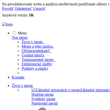
Na prevádzkovanie webu a analýzu návštevnosti používame súbory c
Povoliť
Odmietnuť
Upraviť
Jazyková verzia:
SK
Menu
Top menu
Život v meste
Mesto a jeho správa
Občan/podnikateľ
Úradná tabuľa
Transparentné mesto
Elektronické služby
Podnety a otázky
Kontakt
Život v meste
Základné informáci
História mesta
Symboly mesta
Partnerské mestá