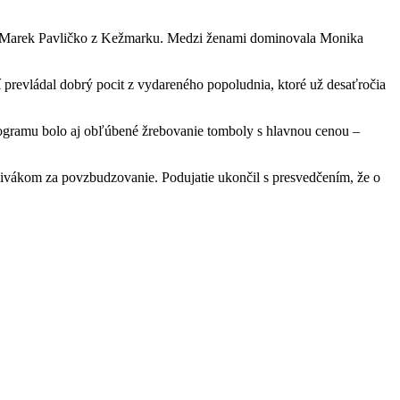
čil Marek Pavličko z Kežmarku. Medzi ženami dominovala Monika
tí prevládal dobrý pocit z vydareného popoludnia, ktoré už desaťročia
programu bolo aj obľúbené žrebovanie tomboly s hlavnou cenou –
divákom za povzbudzovanie. Podujatie ukončil s presvedčením, že o