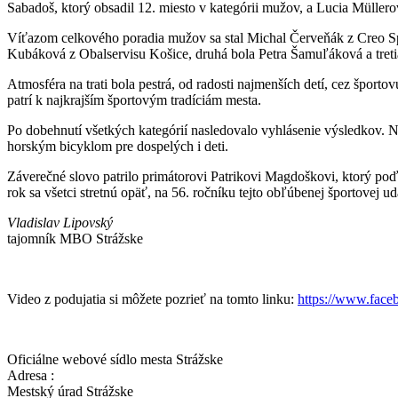
Sabadoš, ktorý obsadil 12. miesto v kategórii mužov, a Lucia Müller
Víťazom celkového poradia mužov sa stal Michal Červeňák z Creo Sp
Kubáková z Obalservisu Košice, druhá bola Petra Šamuľáková a treti
Atmosféra na trati bola pestrá, od radosti najmenších detí, cez šport
patrí k najkrajším športovým tradíciám mesta.
Po dobehnutí všetkých kategórií nasledovalo vyhlásenie výsledkov. N
horským bicyklom pre dospelých i deti.
Záverečné slovo patrilo primátorovi Patrikovi Magdoškovi, ktorý po
rok sa všetci stretnú opäť, na 56. ročníku tejto obľúbenej športovej uda
Vladislav Lipovský
tajomník MBO Strážske
Video z podujatia si môžete pozrieť na tomto linku:
https://www.fac
Oficiálne webové sídlo mesta Strážske
Adresa :
Mestský úrad Strážske