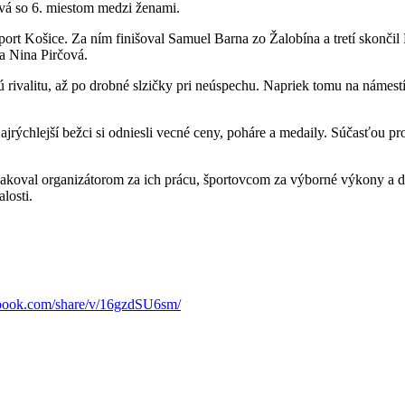
ová so 6. miestom medzi ženami.
ort Košice. Za ním finišoval Samuel Barna zo Žalobína a tretí skon
a Nina Pirčová.
ovú rivalitu, až po drobné slzičky pri neúspechu. Napriek tomu na námes
ajrýchlejší bežci si odniesli vecné ceny, poháre a medaily. Súčasťou 
ďakoval organizátorom za ich prácu, športovcom za výborné výkony a 
losti.
ebook.com/share/v/16gzdSU6sm/