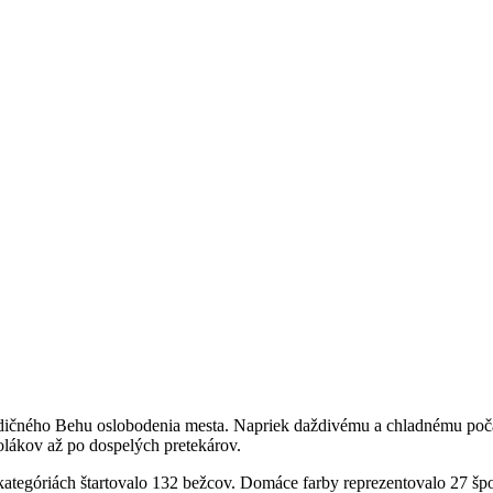
dičného Behu oslobodenia mesta. Napriek daždivému a chladnému počas
lákov až po dospelých pretekárov.
 kategóriách štartovalo 132 bežcov. Domáce farby reprezentovalo 27 šp