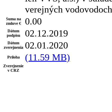
verejných vodovodoch 
0.00
Suma na
zmluve €
02.12.2019
Dátum
podpisu
02.01.2020
Dátum
zverejnenia
(11.59 MB)
Príloha
Zverejnenie
v CRZ