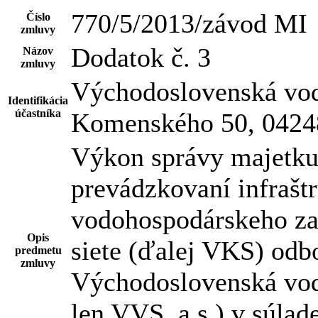
770/5/2013/závod MI
Číslo
zmluvy
Dodatok č. 3
Názov
zmluvy
Východoslovenská vodá
Identifikácia
účastníka
Komenského 50, 0424
Výkon správy majetku
prevádzkovaní infraštr
vodohospodárskeho zar
Opis
siete (ďalej VKS) odb
predmetu
zmluvy
Východoslovenská vodá
len VVS, a.s.) v súla