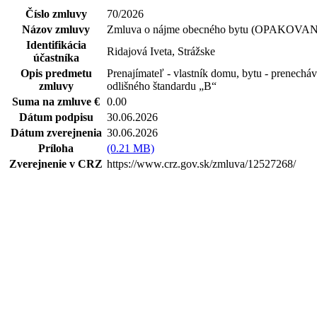
Číslo zmluvy
70/2026
Názov zmluvy
Zmluva o nájme obecného bytu (OPAKOVA
Identifikácia
Ridajová Iveta, Strážske
účastníka
Opis predmetu
Prenajímateľ - vlastník domu, bytu - prenech
zmluvy
odlišného štandardu „B“
Suma na zmluve €
0.00
Dátum podpisu
30.06.2026
Dátum zverejnenia
30.06.2026
Príloha
(0.21 MB)
Zverejnenie v CRZ
https://www.crz.gov.sk/zmluva/12527268/