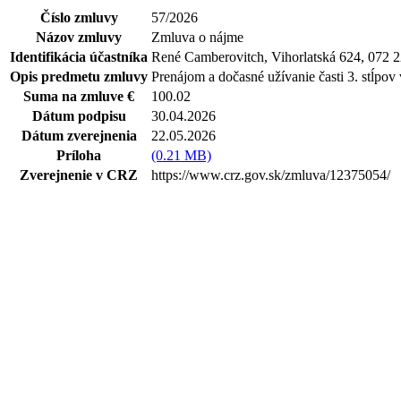
Číslo zmluvy
57/2026
Názov zmluvy
Zmluva o nájme
Identifikácia účastníka
René Camberovitch, Vihorlatská 624, 072 2
Opis predmetu zmluvy
Prenájom a dočasné užívanie časti 3. stĺpov
Suma na zmluve €
100.02
Dátum podpisu
30.04.2026
Dátum zverejnenia
22.05.2026
Príloha
(0.21 MB)
Zverejnenie v CRZ
https://www.crz.gov.sk/zmluva/12375054/