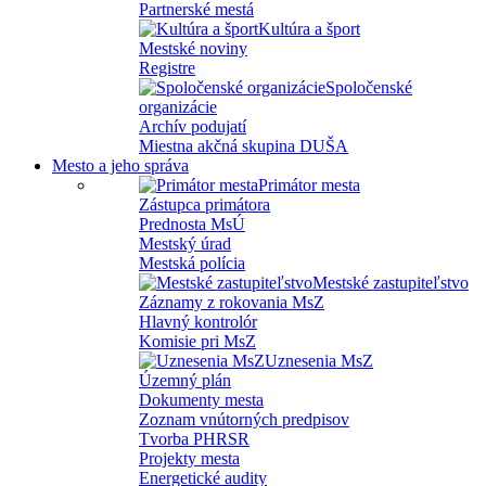
Partnerské mestá
Kultúra a šport
Mestské noviny
Registre
Spoločenské
organizácie
Archív podujatí
Miestna akčná skupina DUŠA
Mesto a jeho správa
Primátor mesta
Zástupca primátora
Prednosta MsÚ
Mestský úrad
Mestská polícia
Mestské zastupiteľstvo
Záznamy z rokovania MsZ
Hlavný kontrolór
Komisie pri MsZ
Uznesenia MsZ
Územný plán
Dokumenty mesta
Zoznam vnútorných predpisov
Tvorba PHRSR
Projekty mesta
Energetické audity