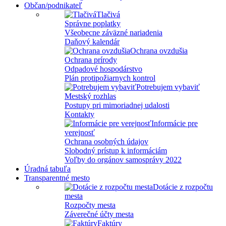
Občan/podnikateľ
Tlačivá
Správne poplatky
Všeobecne záväzné nariadenia
Daňový kalendár
Ochrana ovzdušia
Ochrana prírody
Odpadové hospodárstvo
Plán protipožiarnych kontrol
Potrebujem vybaviť
Mestský rozhlas
Postupy pri mimoriadnej udalosti
Kontakty
Informácie pre
verejnosť
Ochrana osobných údajov
Slobodný prístup k informáciám
Voľby do orgánov samosprávy 2022
Úradná tabuľa
Transparentné mesto
Dotácie z rozpočtu
mesta
Rozpočty mesta
Záverečné účty mesta
Faktúry