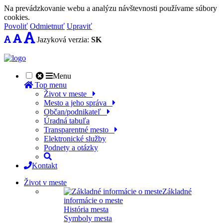
Na prevádzkovanie webu a analýzu návštevnosti používame súbory
cookies.
Povoliť
Odmietnuť
Upraviť
Jazyková verzia:
SK
Menu
Top menu
Život v meste
Mesto a jeho správa
Občan/podnikateľ
Úradná tabuľa
Transparentné mesto
Elektronické služby
Podnety a otázky
Kontakt
Život v meste
Základné
informácie o meste
História mesta
Symboly mesta