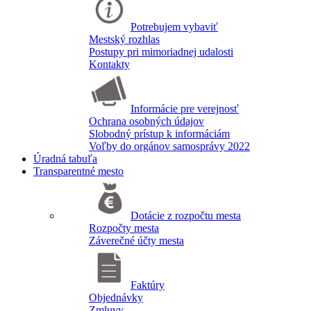
Potrebujem vybaviť
Mestský rozhlas
Postupy pri mimoriadnej udalosti
Kontakty
Informácie pre verejnosť
Ochrana osobných údajov
Slobodný prístup k informáciám
Voľby do orgánov samosprávy 2022
Úradná tabuľa
Transparentné mesto
Dotácie z rozpočtu mesta
Rozpočty mesta
Záverečné účty mesta
Faktúry
Objednávky
Zmluvy