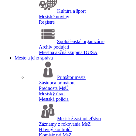
Kultúra a šport
Mestské noviny
Registre
Spoločenské organizácie
Archív podujatí
Miestna akčná skupina DUŠA
Mesto a jeho správa
Primátor mesta
Zástupca primátora
Prednosta MsÚ
Mestský úrad
Mestská polícia
Mestské zastupiteľstvo
Záznamy z rokovania MsZ
Hlavný kontrolór
Komisie pri MsZ