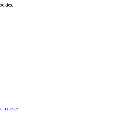
ookies.
e o meste