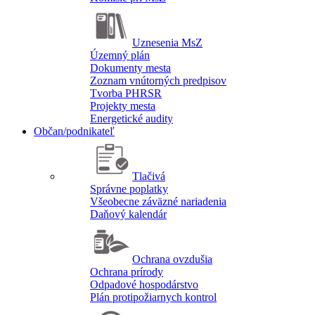
Uznesenia MsZ
Územný plán
Dokumenty mesta
Zoznam vnútorných predpisov
Tvorba PHRSR
Projekty mesta
Energetické audity
Občan/podnikateľ
Tlačivá
Správne poplatky
Všeobecne záväzné nariadenia
Daňový kalendár
Ochrana ovzdušia
Ochrana prírody
Odpadové hospodárstvo
Plán protipožiarnych kontrol