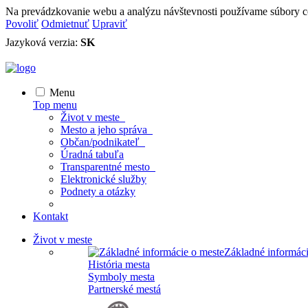
Na prevádzkovanie webu a analýzu návštevnosti používame súbory c
Povoliť
Odmietnuť
Upraviť
Jazyková verzia:
SK
Menu
Top menu
Život v meste
Mesto a jeho správa
Občan/podnikateľ
Úradná tabuľa
Transparentné mesto
Elektronické služby
Podnety a otázky
Kontakt
Život v meste
Základné informáci
História mesta
Symboly mesta
Partnerské mestá