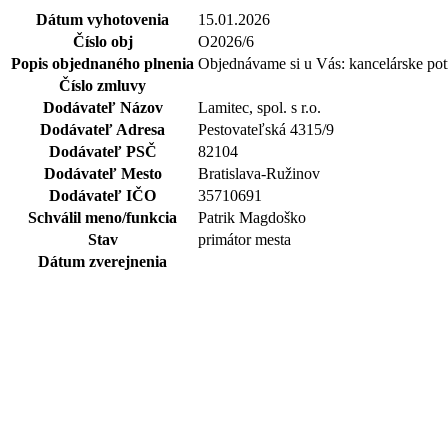
Dátum vyhotovenia
15.01.2026
Číslo obj
O2026/6
Popis objednaného plnenia
Objednávame si u Vás: kancelárske pot
Číslo zmluvy
Dodávateľ Názov
Lamitec, spol. s r.o.
Dodávateľ Adresa
Pestovateľská 4315/9
Dodávateľ PSČ
82104
Dodávateľ Mesto
Bratislava-Ružinov
Dodávateľ IČO
35710691
Schválil meno/funkcia
Patrik Magdoško
Stav
primátor mesta
Dátum zverejnenia