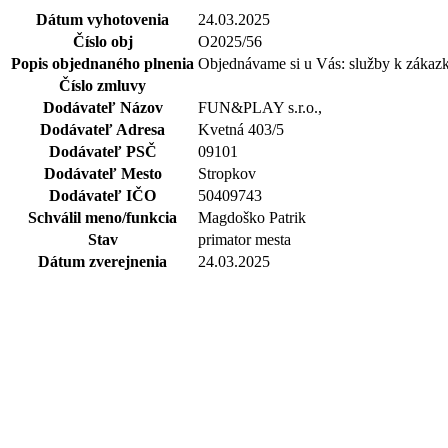
Dátum vyhotovenia
24.03.2025
Číslo obj
O2025/56
Popis objednaného plnenia
Objednávame si u Vás: služby k zákazke 
Číslo zmluvy
Dodávateľ Názov
FUN&PLAY s.r.o.,
Dodávateľ Adresa
Kvetná 403/5
Dodávateľ PSČ
09101
Dodávateľ Mesto
Stropkov
Dodávateľ IČO
50409743
Schválil meno/funkcia
Magdoško Patrik
Stav
primator mesta
Dátum zverejnenia
24.03.2025