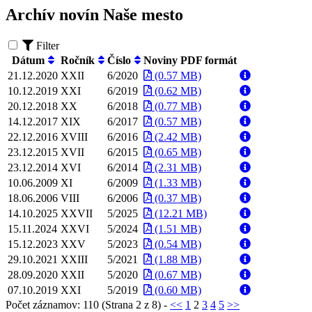
Archív novín Naše mesto
Filter
Dátum
Ročník
Číslo
Noviny PDF formát
21.12.2020
XXII
6/2020
(0.57 MB)
10.12.2019
XXI
6/2019
(0.62 MB)
20.12.2018
XX
6/2018
(0.77 MB)
14.12.2017
XIX
6/2017
(0.57 MB)
22.12.2016
XVIII
6/2016
(2.42 MB)
23.12.2015
XVII
6/2015
(0.65 MB)
23.12.2014
XVI
6/2014
(2.31 MB)
10.06.2009
XI
6/2009
(1.33 MB)
18.06.2006
VIII
6/2006
(0.37 MB)
14.10.2025
XXVII
5/2025
(12.21 MB)
15.11.2024
XXVI
5/2024
(1.51 MB)
15.12.2023
XXV
5/2023
(0.54 MB)
29.10.2021
XXIII
5/2021
(1.88 MB)
28.09.2020
XXII
5/2020
(0.67 MB)
07.10.2019
XXI
5/2019
(0.60 MB)
Počet záznamov: 110 (Strana 2 z 8) -
<<
1
2
3
4
5
>>