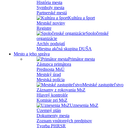
História mesta
Symboly mesta
Partnerské mestá
Kultúra a šport
Mestské noviny
Registre
Spoločenské
organizácie
Archív podujatí
Miestna akčná skupina DUŠA
Mesto a jeho správa
Primátor mesta
Zástupca primátora
Prednosta MsÚ
Mestský úrad
Mestská polícia
Mestské zastupiteľstvo
Záznamy z rokovania MsZ
Hlavný kontrolór
Komisie pri MsZ
Uznesenia MsZ
Územný plán
Dokumenty mesta
Zoznam vnútorných predpisov
Tvorba PHRSR