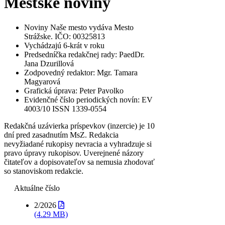
Mestské noviny
Noviny Naše mesto vydáva Mesto
Strážske. IČO: 00325813
Vychádzajú 6-krát v roku
Predsedníčka redakčnej rady: PaedDr.
Jana Dzurillová
Zodpovedný redaktor: Mgr. Tamara
Magyarová
Grafická úprava: Peter Pavolko
Evidenčné číslo periodických novín: EV
4003/10 ISSN 1339-0554
Redakčná uzávierka príspevkov (inzercie) je 10
dní pred zasadnutím MsZ. Redakcia
nevyžiadané rukopisy nevracia a vyhradzuje si
pravo úpravy rukopisov. Uverejnené názory
čitateľov a dopisovateľov sa nemusia zhodovať
so stanoviskom redakcie.
Aktuálne číslo
2/2026
(4.29 MB)