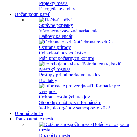
Projekty mesta
Energetické audity
Občan/podnikateľ
Tlačivá
Správne poplatky
Všeobecne záväzné nariadenia
Daňový kalendár
Ochrana ovzdušia
Ochrana prírody
Odpadové hospodárstvo
Plán protipožiarnych kontrol
Potrebujem vybaviť
Mestský rozhlas
Postupy pri mimoriadnej udalosti
Kontakty
Informácie pre
verejnosť
Ochrana osobných údajov
Slobodný prístup k informáciám
Voľby do orgánov samosprávy 2022
Úradná tabuľa
Transparentné mesto
Dotácie z rozpočtu
mesta
Rozpočty mesta