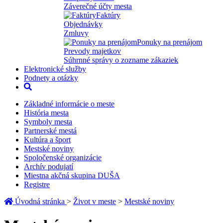
Záverečné účty mesta
Faktúry
Objednávky
Zmluvy
Ponuky na prenájom
Prevody majetkov
Súhrnné správy o zozname zákaziek
Elektronické služby
Podnety a otázky
Základné informácie o meste
História mesta
Symboly mesta
Partnerské mestá
Kultúra a šport
Mestské noviny
Spoločenské organizácie
Archív podujatí
Miestna akčná skupina DUŠA
Registre
Úvodná stránka
>
Život v meste
>
Mestské noviny