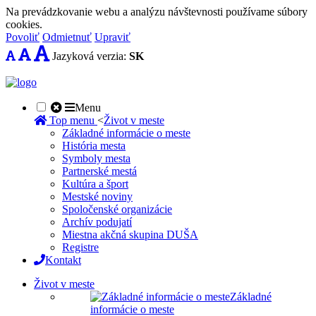
Na prevádzkovanie webu a analýzu návštevnosti používame súbory
cookies.
Povoliť
Odmietnuť
Upraviť
Jazyková verzia:
SK
Menu
Top menu
<
Život v meste
Základné informácie o meste
História mesta
Symboly mesta
Partnerské mestá
Kultúra a šport
Mestské noviny
Spoločenské organizácie
Archív podujatí
Miestna akčná skupina DUŠA
Registre
Kontakt
Život v meste
Základné
informácie o meste