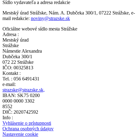
Sídlo vydavateľa a adresa redakcie
Mestský úrad Strážske, Nám. A. Dubčeka 300/1, 07222 Strážske, e-
mail redakcie:
noviny@strazske.sk
Oficiálne webové sídlo mesta Strážske
Adresa :
Mestský úrad
Strážske
Námestie Alexandra
Dubčeka 300/1
072 22 Strážske
IČO: 00325813
Kontakt :
Tel. : 056 6491431
e-mail:
strazske@strazske.sk,
IBAN: SK75 0200
0000 0000 3302
8552
DIČ: 2020742592
Info :
Vyhlásenie o prístupnosti
Ochrana osobných údajov
Nastavenie cookie