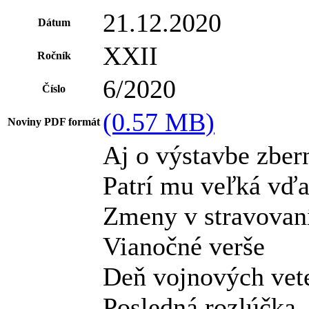
21.12.2020
Dátum
XXII
Ročník
6/2020
Číslo
(0.57 MB)
Noviny PDF formát
Aj o výstavbe zber
Patrí mu veľká vď
Zmeny v stravovan
Vianočné verše
Deň vojnových vet
Posledná rozlúčka