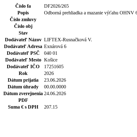
Číslo fa
DF2026/265
Popis
Odborná prehliadka a mazanie výťahu OHNV 6
Číslo zmluvy
Číslo obj
Stav
Dodávateľ Názov
LIFTEX-Rusnačková V.
Dodávateľ Adresa
Exnárová 6
Dodávateľ PSČ
040 01
Dodávateľ Mesto
Košice
Dodávateľ IČO
17251605
Rok
2026
Dátum prijatia
23.06.2026
Dátum úhrady
00.00.0000
Dátum zverejnenia
24.06.2026
PDF
Suma € s DPH
207.15