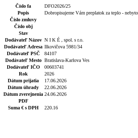
Číslo fa
DFO2026/25
Popis
Dobropisujeme Vám preplatok za teplo - nebyt
Číslo zmluvy
Číslo obj
Stav
Dodávateľ Názov
N I K É , spol. s r.o.
Dodávateľ Adresa
Ilkovičova 5981/34
Dodávateľ PSČ
84107
Dodávateľ Mesto
Bratislava-Karlova Ves
Dodávateľ IČO
00603741
Rok
2026
Dátum prijatia
17.06.2026
Dátum úhrady
22.06.2026
Dátum zverejnenia
24.06.2026
PDF
Suma € s DPH
220.16