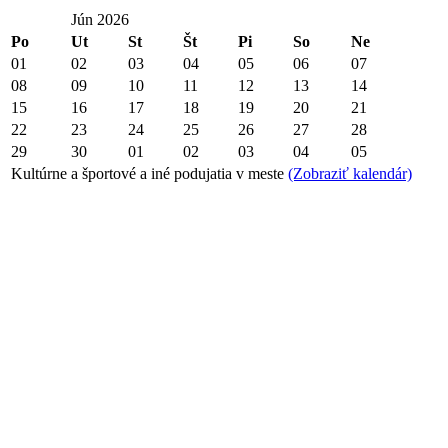
Jún 2026
Po
Ut
St
Št
Pi
So
Ne
01
02
03
04
05
06
07
08
09
10
11
12
13
14
15
16
17
18
19
20
21
22
23
24
25
26
27
28
29
30
01
02
03
04
05
Kultúrne a športové a iné podujatia v meste
(Zobraziť kalendár)